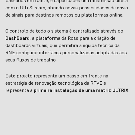
baseados em Dante, e capacidades de transmissão direta
com o UltriStream, abrindo novas possibilidades de envio
de sinais para destinos remotos ou plataformas online.
O controlo de todo o sistema é centralizado através do
DashBoard
, a plataforma da Ross para a criação de
dashboards virtuais, que permitirá à equipa técnica da
RNE configurar interfaces personalizadas adaptadas aos
seus fluxos de trabalho.
Este projeto representa um passo em frente na
estratégia de renovação tecnológica da RTVE e
representa a
primeira instalação de uma matriz ULTRIX
na emissora pública
, proporcionando eficiência,
flexibilidade e prontidão para fluxos IP num ambiente de
missão crítica.